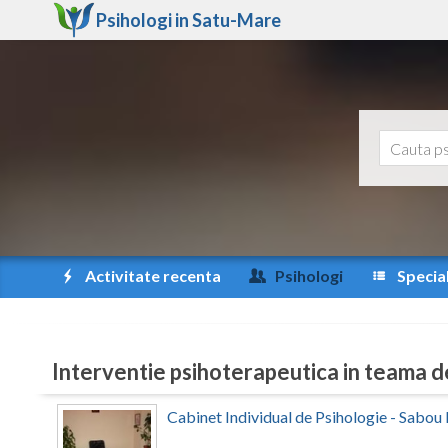
Psihologi in
Satu-Mare
Activitate recenta
Psihologi
Special
Interventie psihoterapeutica in teama de
Cabinet Individual de Psihologie - Sabou 