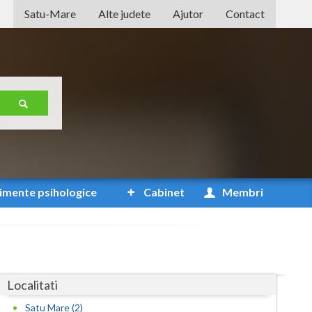
Satu-Mare
Alte judete
Ajutor
Contact
Alba
Arad
Arges
Bacau
Bihor
Bistrita-Nasaud
imente
psihologice
Cabinet
Membri
Botosani
Braila
Brasov
Localitati
Bucuresti
Satu Mare (2)