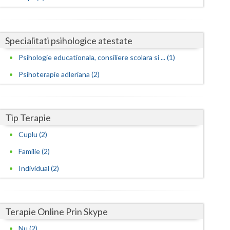
Harghita
Hunedoara
Specialitati psihologice atestate
Ialomita
Psihologie educationala, consiliere scolara si ... (1)
Iasi
Psihoterapie adleriana (2)
Ilfov
Maramures
Tip Terapie
Mehedinti
Cuplu (2)
Mures
Familie (2)
Neamt
Individual (2)
Olt
Prahova
Terapie Online Prin Skype
Salaj
Nu (2)