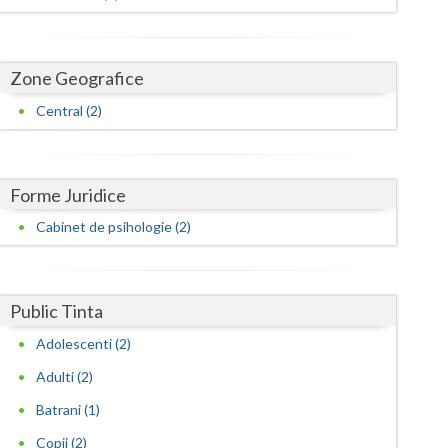
Buzau
Calarasi
Zone Geografice
Caras-Severin
Central (2)
Cluj
Constanta
Forme Juridice
Covasna
Cabinet de psihologie (2)
Dambovita
Dolj
Public Tinta
Galati
Adolescenti (2)
Giurgiu
Adulti (2)
Batrani (1)
Gorj
Copii (2)