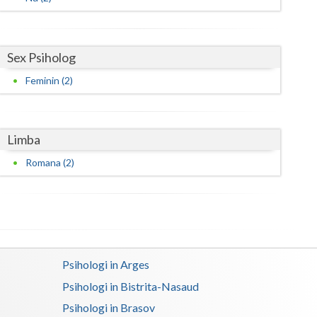
Satu-Mare
Sibiu
Sex Psiholog
Feminin (2)
Suceava
Teleorman
Limba
Timis
Romana (2)
Tulcea
Valcea
Vaslui
Vrancea
Psihologi in Arges
Psihologi in Bistrita-Nasaud
Psihologi in Brasov