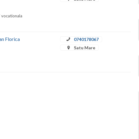
i vocationala
an Florica
0740178067
Satu Mare