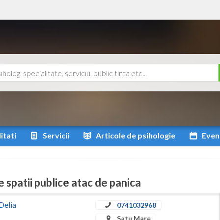
itati
Servicii
Articole
de psihologie
Even
 spatii publice atac de panica
Delia
0741032968
Satu Mare