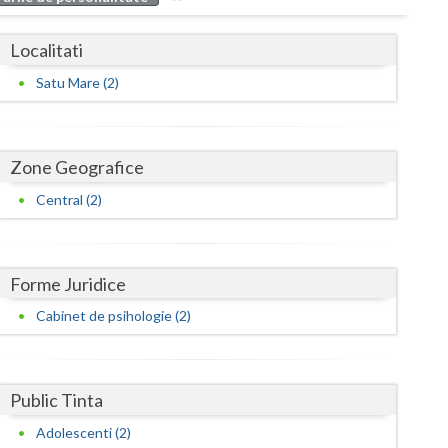
Buzau
Localitati
Calarasi
Satu Mare (2)
Caras-Severin
Cluj
Zone Geografice
Constanta
Central (2)
Covasna
Dambovita
Forme Juridice
Dolj
Cabinet de psihologie (2)
Galati
Giurgiu
Public Tinta
Gorj
Adolescenti (2)