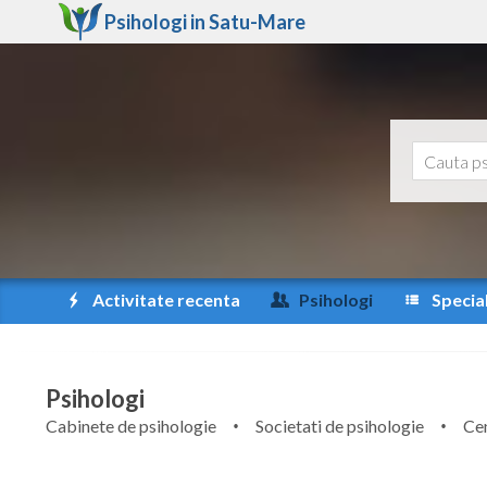
Psihologi in
Satu-Mare
Activitate recenta
Psihologi
Special
Psihologi
Cabinete de psihologie
Societati de psihologie
Cen