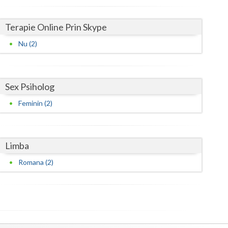
Satu-Mare
Terapie Online Prin Skype
Sibiu
Nu (2)
Suceava
Teleorman
Sex Psiholog
Timis
Feminin (2)
Tulcea
Valcea
Limba
Vaslui
Romana (2)
Vrancea