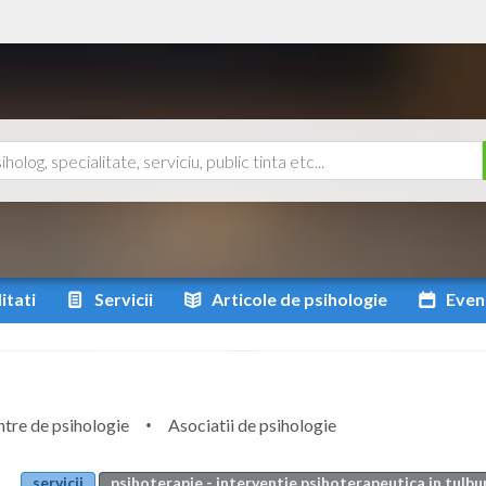
itati
Servicii
Articole
de psihologie
Even
tre de psihologie
Asociatii de psihologie
servicii
psihoterapie - interventie psihoterapeutica in tulbu