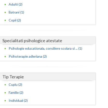
Harghita
Adulti (2)
Hunedoara
Batrani (1)
Ialomita
Copii (2)
Iasi
Ilfov
Specialitati psihologice atestate
Psihologie educationala, consiliere scolara si ... (1)
Maramures
Psihoterapie adleriana (2)
Mehedinti
Mures
Tip Terapie
Neamt
Cuplu (2)
Olt
Familie (2)
Prahova
Individual (2)
Salaj