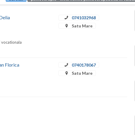
Delia
0741032968
Satu Mare
i vocationala
an Florica
0740178067
Satu Mare