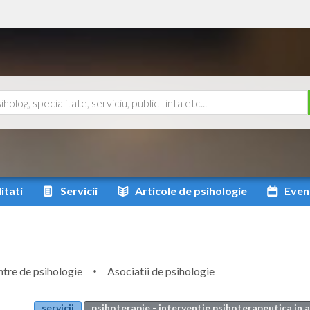
itati
Servicii
Articole
de psihologie
Even
tre de psihologie
Asociatii de psihologie
servicii
psihoterapie - interventie psihoterapeutica in 