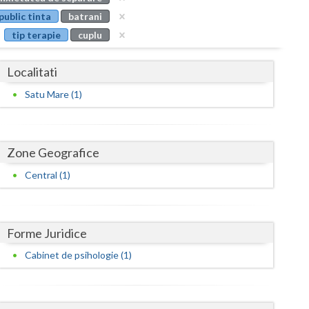
Buzau
public tinta
batrani
tip terapie
cuplu
Calarasi
Caras-Severin
Localitati
Cluj
Satu Mare (1)
Constanta
Covasna
Zone Geografice
Dambovita
Central (1)
Dolj
Galati
Forme Juridice
Cabinet de psihologie (1)
Giurgiu
Gorj