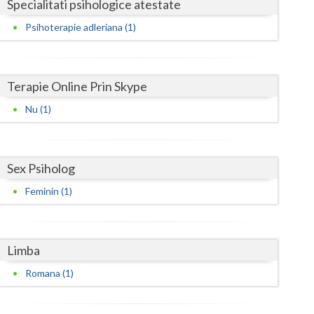
Harghita
Specialitati psihologice atestate
Psihoterapie adleriana (1)
Hunedoara
Ialomita
Terapie Online Prin Skype
Iasi
Nu (1)
Ilfov
Maramures
Sex Psiholog
Mehedinti
Feminin (1)
Mures
Neamt
Limba
Olt
Romana (1)
Prahova
Salaj