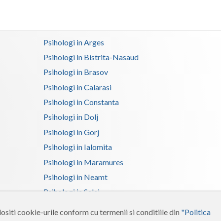
Satu-Mare
Sibiu
Psihologi in Arges
Psihologi in Bistrita-Nasaud
Suceava
Psihologi in Brasov
Teleorman
Psihologi in Calarasi
Timis
Psihologi in Constanta
Tulcea
Psihologi in Dolj
Psihologi in Gorj
Valcea
Psihologi in Ialomita
Vaslui
Psihologi in Maramures
Vrancea
Psihologi in Neamt
Psihologi in Salaj
Psihologi in Suceava
ositi cookie-urile conform cu termenii si conditiile din
"Politica