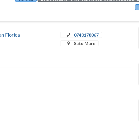
an Florica
0740178067
Satu Mare