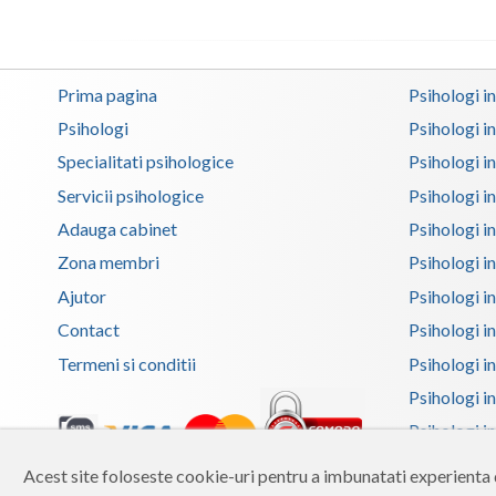
Prima pagina
Psihologi i
Psihologi
Psihologi i
Specialitati psihologice
Psihologi i
Servicii psihologice
Psihologi i
Adauga cabinet
Psihologi i
Zona membri
Psihologi i
Ajutor
Psihologi in
Contact
Psihologi i
Termeni si conditii
Psihologi in
Psihologi i
Psihologi in
Psihologi 
Acest site foloseste cookie-uri pentru a imbunatati experienta d
Copyright 2026 Reframing SRL