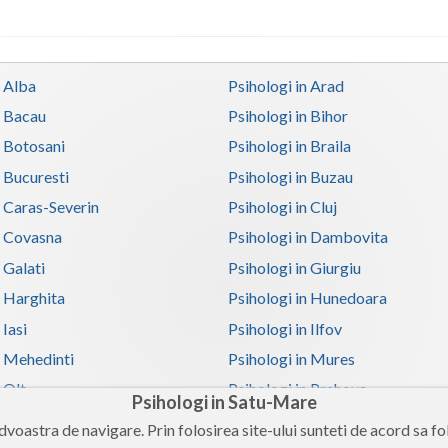
n Alba
Psihologi in Arad
n Bacau
Psihologi in Bihor
n Botosani
Psihologi in Braila
n Bucuresti
Psihologi in Buzau
n Caras-Severin
Psihologi in Cluj
n Covasna
Psihologi in Dambovita
 Galati
Psihologi in Giurgiu
n Harghita
Psihologi in Hunedoara
 Iasi
Psihologi in Ilfov
n Mehedinti
Psihologi in Mures
 Olt
Psihologi in Prahova
Psihologi in Satu-Mare
in Satu-Mare
Psihologi in Sibiu
voastra de navigare. Prin folosirea site-ului sunteti de acord sa fol