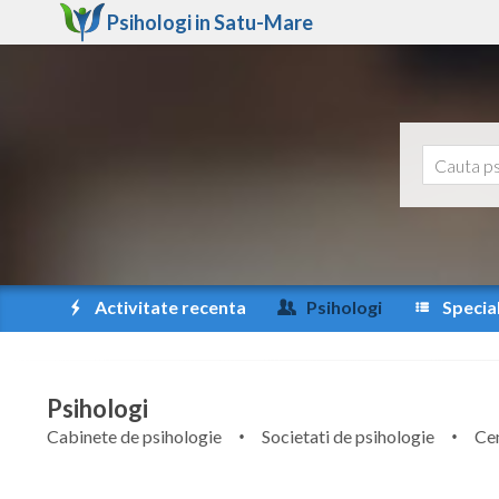
Psihologi in
Satu-Mare
Activitate recenta
Psihologi
Special
Psihologi
Cabinete de psihologie
Societati de psihologie
Cen