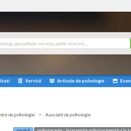
itati
Servicii
Articole
de psihologie
Even
tre de psihologie
Asociatii de psihologie
servicii
psihoterapie - interventie psihoterapeutica in t