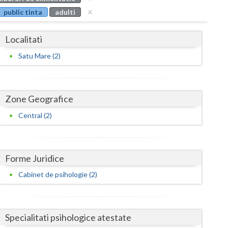
Buzau
public tinta
adulti
Calarasi
Localitati
Caras-Severin
Satu Mare (2)
Cluj
Constanta
Zone Geografice
Covasna
Central (2)
Dambovita
Dolj
Forme Juridice
Galati
Cabinet de psihologie (2)
Giurgiu
Gorj
Specialitati psihologice atestate