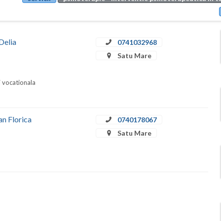
Delia
0741032968
Satu Mare
i vocationala
an Florica
0740178067
Satu Mare