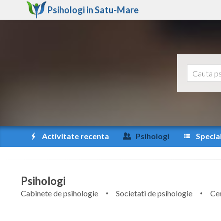
Psihologi in
Satu-Mare
Activitate recenta
Psihologi
Special
Psihologi
Cabinete de psihologie
Societati de psihologie
Cen