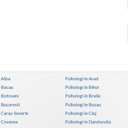
n Alba
Psihologi in Arad
n Bacau
Psihologi in Bihor
n Botosani
Psihologi in Braila
n Bucuresti
Psihologi in Buzau
n Caras-Severin
Psihologi in Cluj
n Covasna
Psihologi in Dambovita