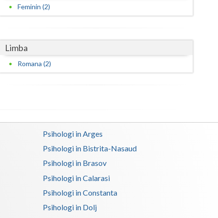
Feminin (2)
Satu-Mare
Sibiu
Limba
Suceava
Romana (2)
Teleorman
Timis
Tulcea
Psihologi in Arges
Valcea
Psihologi in Bistrita-Nasaud
Vaslui
Psihologi in Brasov
Vrancea
Psihologi in Calarasi
Psihologi in Constanta
Psihologi in Dolj