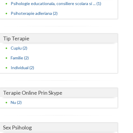
Harghita
Psihologie educationala, consiliere scolara si ... (1)
Hunedoara
Psihoterapie adleriana (2)
Ialomita
Iasi
Tip Terapie
Cuplu (2)
Ilfov
Familie (2)
Maramures
Individual (2)
Mehedinti
Mures
Terapie Online Prin Skype
Neamt
Nu (2)
Olt
Prahova
Sex Psiholog
Salaj