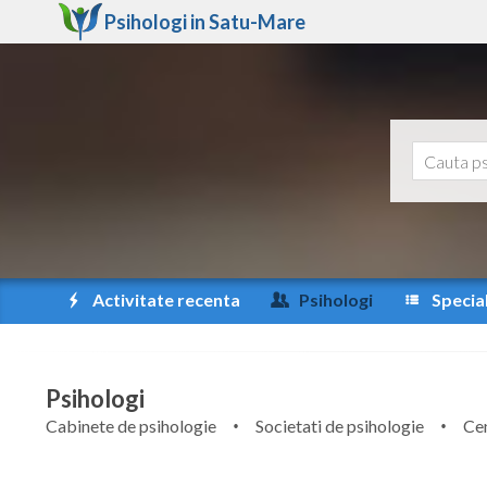
Psihologi in
Satu-Mare
Activitate recenta
Psihologi
Special
Psihologi
Cabinete de psihologie
Societati de psihologie
Cen