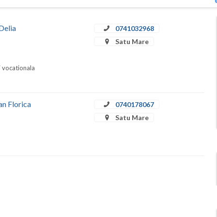
Delia
0741032968
Satu Mare
i vocationala
an Florica
0740178067
Satu Mare