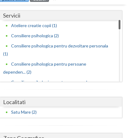
Buzau
Servicii
Calarasi
Ateliere creatie copii (1)
Caras-Severin
Consiliere psihologica (2)
Cluj
Consiliere psihologica pentru dezvoltare personala
Constanta
(1)
Consiliere psihologica pentru persoane
Covasna
dependen... (2)
Dambovita
Consiliere psihologica pentru persoanele care s...
Dolj
(2)
Consiliere psihologica scolara (1)
Localitati
Galati
Consiliere psihologica vocationala (1)
Satu Mare (2)
Giurgiu
Educatie parentala pentru parinti sau alte pers... (2)
Gorj
Interventie psihologica in tulburarile de invatare (1)
Zone Geografice