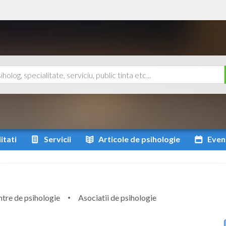
itati
Servicii
Articole
de psihologie
Even
tre de psihologie
Asociatii de psihologie