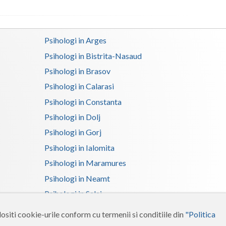
(1)
Logoterapie in tulburarile de comunicare (2)
Psihologi in Arges
Psihoterapie - Interventie psihoterapeutica in ... (2)
Psihologi in Bistrita-Nasaud
Psihoterapie - Interventie psihoterapeutica in ... (2)
Psihologi in Brasov
Psihoterapie - Interventie psihoterapeutica in ... (2)
Psihologi in Calarasi
Psihoterapie - Interventie psihoterapeutica in ... (2)
Psihologi in Constanta
Psihoterapie - Interventie psihoterapeutica in ... (2)
Psihologi in Dolj
Psihoterapie - Interventie psihoterapeutica in ... (1)
Psihologi in Gorj
Psihoterapie - Interventie psihoterapeutica in ... (2)
Psihologi in Ialomita
Psihoterapie - Interventie psihoterapeutica in ... (2)
Psihologi in Maramures
Psihoterapie - Interventie psihoterapeutica in ... (2)
Psihologi in Neamt
Psihoterapie - Interventie psihoterapeutica in ... (2)
Psihologi in Salaj
Psihologi in Suceava
Psihoterapie - Interventie psihoterapeutica in ... (2)
ositi cookie-urile conform cu termenii si conditiile din
"Politica
Psihologi in Tulcea