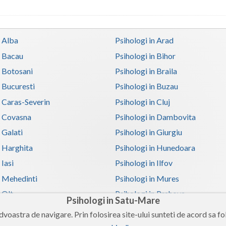
n Alba
Psihologi in Arad
n Bacau
Psihologi in Bihor
n Botosani
Psihologi in Braila
n Bucuresti
Psihologi in Buzau
n Caras-Severin
Psihologi in Cluj
n Covasna
Psihologi in Dambovita
 Galati
Psihologi in Giurgiu
n Harghita
Psihologi in Hunedoara
 Iasi
Psihologi in Ilfov
n Mehedinti
Psihologi in Mures
 Olt
Psihologi in Prahova
Psihologi in Satu-Mare
in Satu-Mare
Psihologi in Sibiu
voastra de navigare. Prin folosirea site-ului sunteti de acord sa fol
n Teleorman
Psihologi in Timis