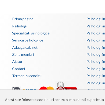
Prima pagina
Psihologi i
Psihologi
Psihologi i
Specialitati psihologice
Psihologi i
Servicii psihologice
Psihologi i
Adauga cabinet
Psihologi i
Zona membri
Psihologi i
Ajutor
Psihologi in
Contact
Psihologi i
Termeni si conditii
Psihologi in
Psihologi i
Psihologi in
Psihologi 
Acest site foloseste cookie-uri pentru a imbunatati experienta d
Copyright 2026 Reframing SRL
Psihologi i