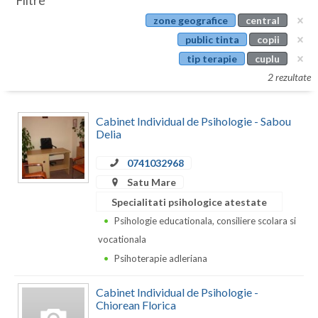
Filtre
Botosani
zone geografice
central
Evenimente
Braila
public tinta
copii
Cabinet
tip terapie
cuplu
Brasov
2 rezultate
Membri
Bucuresti
Cabinet Individual de Psihologie - Sabou
Buzau
Delia
Calarasi
0741032968
Caras-Severin
Satu Mare
Specialitati psihologice atestate
Cluj
Psihologie educationala, consiliere scolara si
Constanta
vocationala
Psihoterapie adleriana
Covasna
Cabinet Individual de Psihologie -
Dambovita
Chiorean Florica