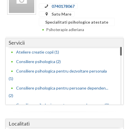
Dolj
0740178067
Galati
Satu Mare
Specialitati psihologice atestate
Giurgiu
Psihoterapie adleriana
Gorj
Servicii
Harghita
Ateliere creatie copii (1)
Hunedoara
Consiliere psihologica (2)
Ialomita
Consiliere psihologica pentru dezvoltare personala
(1)
Iasi
Consiliere psihologica pentru persoane dependen...
Ilfov
(2)
Maramures
Consiliere psihologica pentru persoanele care s... (2)
Consiliere psihologica scolara (1)
Mehedinti
Localitati
Consiliere psihologica vocationala (1)
Mures