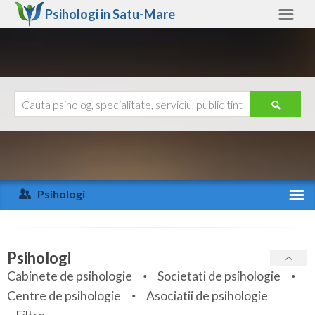
Psihologi in
Satu-Mare
Satu-Mare
Alte judete
Ajutor
Contact
Alba
Arad
Psihologi
Arges
Activitate recenta
Bacau
Specialitati
Psihologi
Bihor
Cabinete de psihologie
Societati de psihologie
Servicii
Centre de psihologie
Asociatii de psihologie
Bistrita-Nasaud
Articole