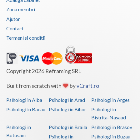
Psihoterapie - Interventie psihoterapeutica in ... (2)
Zona membri
Psihoterapie - Interventie psihoterapeutica in ... (1)
Ajutor
Psihoterapie - Interventie psihoterapeutica in ... (2)
Contact
Psihoterapie - Interventie psihoterapeutica in ... (2)
Termeni si conditii
Psihoterapie - Interventie psihoterapeutica in ... (2)
Psihoterapie - Interventie psihoterapeutica in ... (2)
Psihoterapie - Interventie psihoterapeutica in ... (2)
Copyright 2026 Reframing SRL
Psihoterapie - Interventie psihoterapeutica in ... (2)
Psihoterapie - Interventie psihoterapeutica in ... (2)
Built from scratch with
by
vCraft.ro
Psihoterapie - Interventie psihoterapeutica in ... (2)
Psihologi in Alba
Psihologi in Arad
Psihologi in Arges
Psihoterapie - Interventie psihoterapeutica in ... (2)
Psihologi in Bacau
Psihologi in Bihor
Psihologi in
Psihoterapie - Interventie psihoterapeutica in ... (2)
Bistrita-Nasaud
Psihoterapie suportiva (1)
Psihologi in
Psihologi in Braila
Psihologi in Brasov
Botosani
Psihoterapie, asistenta si consultanta psihologica (2)
Psihologi in
Psihologi in Buzau